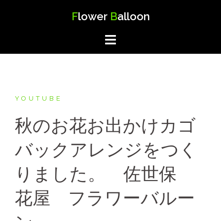
コ
F
lower
B
alloon
ン
テ
ン
ツ
へ
ス
キ
YOUTUBE
ッ
秋のお花お出かけカゴ
プ
バックアレンジをつく
りました。 佐世保
花屋 フラワーバルー