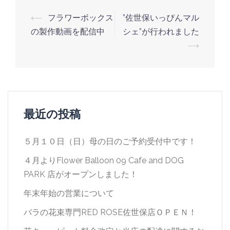
投
⟵
フラワーボックス
”佐世保いっぴんマル
稿
の製作動画を配信中
シェ”が行われました
ナ
⟶
ビ
ゲ
ー
シ
最近の投稿
ョ
ン
５月１０日（日）母の日のご予約受付中です！
４月よりFlower Balloon 09 Cafe and DOG
PARK 店がオープンしました！
年末年始の営業について
バラの花束専門RED ROSE佐世保店ＯＰＥＮ！