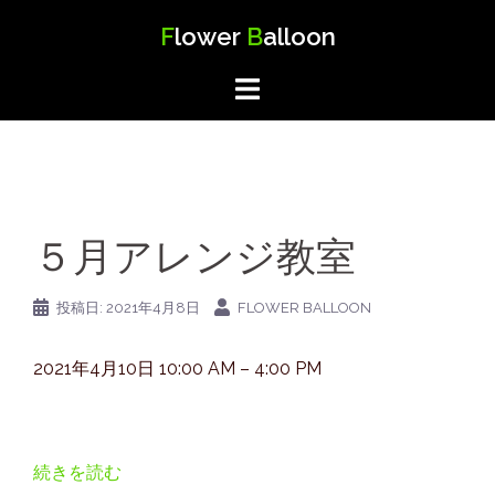
コ
F
lower
B
alloon
ン
テ
ン
ツ
へ
ス
キ
５月アレンジ教室
ッ
プ
投稿日:
2021年4月8日
FLOWER BALLOON
NBC
2021年4月10日
10:00 AM
–
4:00 PM
ハ
ウ
ジ
続きを読む
ン