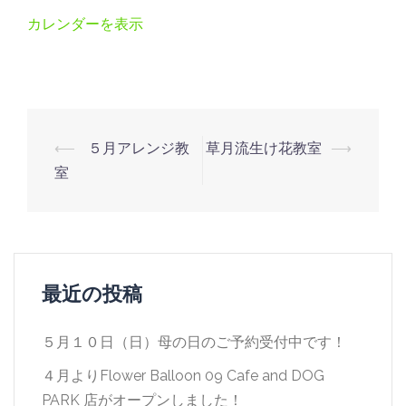
グ
カレンダーを表示
さ
せ
ぼ
出
店
投
⟵
５月アレンジ教
草月流生け花教室
⟶
稿
室
ナ
ビ
ゲ
ー
最近の投稿
シ
ョ
５月１０日（日）母の日のご予約受付中です！
ン
４月よりFlower Balloon 09 Cafe and DOG
PARK 店がオープンしました！