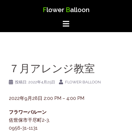
コ
F
lower
B
alloon
ン
テ
ン
ツ
へ
ス
キ
７月アレンジ教室
ッ
プ
投稿日:
2022年4月25日
FLOWER BALLOON
９
2022年9月28日
2:00 PM
–
4:00 PM
月
フラワーバルーン
ア
佐世保市干尽町2-3
,
レ
0956-31-1131
ン