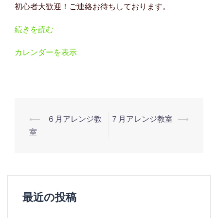
初心者大歓迎！ご連絡お待ちしております。
ジ
教
続きを読む
室
カレンダーを表示
投
⟵
６月アレンジ教
７月アレンジ教室
⟶
稿
室
ナ
ビ
ゲ
ー
最近の投稿
シ