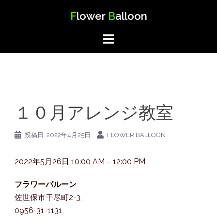
コ
F
lower
B
alloon
ン
テ
ン
ツ
へ
ス
キ
１０月アレンジ教室
ッ
プ
投稿日:
2022年4月25日
FLOWER BALLOON
５
2022年5月26日
10:00 AM
–
12:00 PM
月
フラワーバルーン
ア
佐世保市干尽町2-3
,
レ
0956-31-1131
ン