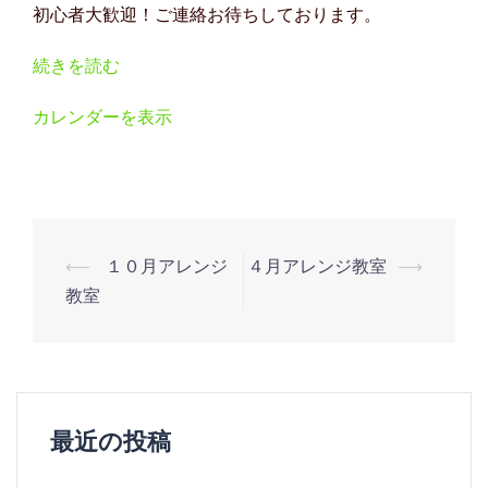
初心者大歓迎！ご連絡お待ちしております。
ジ
教
続きを読む
室
カレンダーを表示
投
⟵
１０月アレンジ
４月アレンジ教室
⟶
稿
教室
ナ
ビ
ゲ
ー
最近の投稿
シ