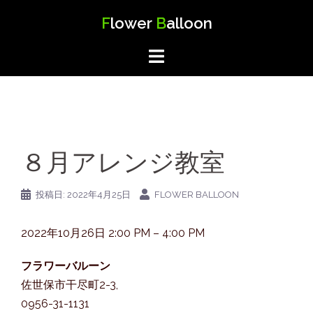
コ
F
lower
B
alloon
ン
テ
ン
ツ
へ
ス
キ
８月アレンジ教室
ッ
プ
投稿日:
2022年4月25日
FLOWER BALLOON
１
2022年10月26日
2:00 PM
–
4:00 PM
０
フラワーバルーン
月
佐世保市干尽町2-3
,
ア
0956-31-1131
レ