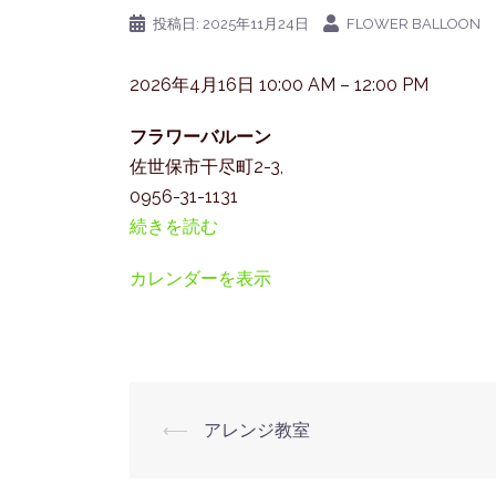
投稿日:
2025年11月24日
FLOWER BALLOON
ア
2026年4月16日
10:00 AM
–
12:00 PM
レ
フラワーバルーン
ン
佐世保市干尽町2-3
,
ジ
0956-31-1131
教
続きを読む
室
カレンダーを表示
投
⟵
アレンジ教室
稿