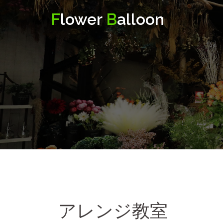
コ
F
lower
B
alloon
ン
テ
ン
ツ
へ
ス
キ
ッ
プ
アレンジ教室