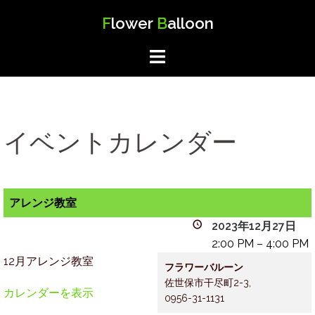
コ
F
lower
B
alloon
ン
テ
ン
ツ
へ
ス
イベントカレンダー
キ
ッ
プ
アレンジ教室
2023年12月27日
2:00 PM
–
4:00 PM
12月アレンジ教室
フラワーバルーン
佐世保市干尽町2-3
,
カレンダーを表示
0956-31-1131